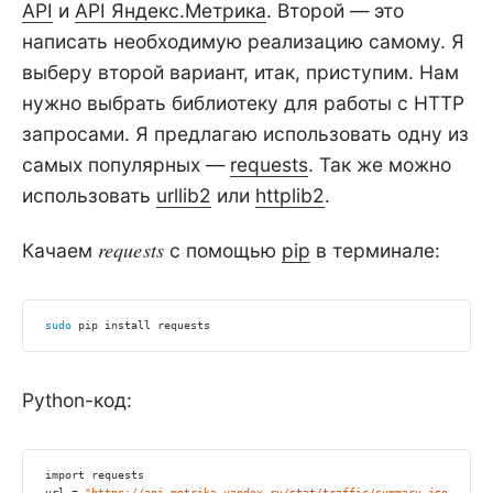
API
и
API Яндекс.Метрика
. Второй — это
написать необходимую реализацию самому. Я
выберу второй вариант, итак, приступим. Нам
нужно выбрать библиотеку для работы с HTTP
запросами. Я предлагаю использовать одну из
самых популярных —
requests
. Так же можно
использовать
urllib2
или
httplib2
.
requests
Качаем
с помощью
pip
в терминале:
sudo
Python-код:
import requests

url = 
"https://api-metrika.yandex.ru/stat/traffic/summary.json"