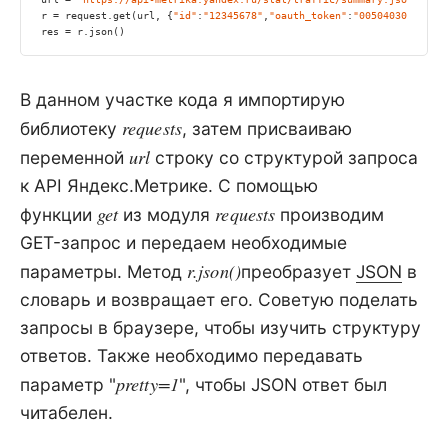
r = request.get(url, {
"id"
:
"12345678"
,
"oauth_token"
:
"00504030535435
res = r.json()
В данном участке кода я импортирую
requests
библиотеку
, затем присваиваю
url
переменной
строку со структурой запроса
к API Яндекс.Метрике. С помощью
get
requests
функции
из модуля
производим
GET-запрос и передаем необходимые
r.json()
параметры. Метод
преобразует
JSON
в
словарь и возвращает его. Советую поделать
запросы в браузере, чтобы изучить структуру
ответов. Также необходимо передавать
pretty=1
параметр "
", чтобы JSON ответ был
читабелен.