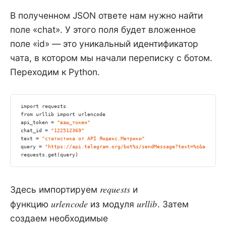
В полученном JSON ответе нам нужно найти
поле «chat». У этого поля будет вложенное
поле «id» — это уникальный идентификатор
чата, в котором мы начали переписку с ботом.
Переходим к Python.
import requests

from urllib import urlencode

api_token = 
"ваш_токен"
chat_id = 
"122512369"
text = 
"статистика от API Яндекс.Метрики"
query = 
"https://api.telegram.org/bot%s/sendMessage?text=%s&amp;cha
requests.get(query)
requests
Здесь импортируем
и
urlencode
urllib
функцию
из модуля
. Затем
создаем необходимые