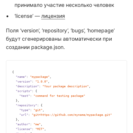
принимало участие несколько человек
‘license’ —
лицензия
Поля ‘version’, ‘repository’, ‘bugs’, ‘homepage’
будут сгенерированы автоматически при
создании package.json.
{

"name"
: 
"mypackage"
,

"version"
: 
"1.0.0"
,

"description"
: 
"Your package description"
,

"scripts"
: {

"test"
: 
"command for testing package"
  },

"repository"
: {

"type"
: 
"git"
,

"url"
: 
"git+https://github.com/myname/mypackage.git"
  },

"author"
: 
"me"
,

"license"
: 
"MIT"
,
