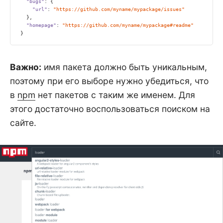
"bugs"
: {

"url"
: 
"https://github.com/myname/mypackage/issues"
  },

"homepage"
: 
"https://github.com/myname/mypackage#readme"
}
Важно:
имя пакета должно быть уникальным,
поэтому при его выборе нужно убедиться, что
в
npm
нет пакетов с таким же именем. Для
этого достаточно воспользоваться поиском на
сайте.