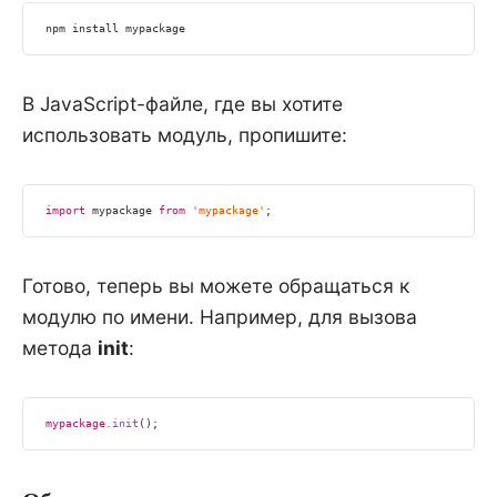
npm
 install mypackage
В JavaScript-файле, где вы хотите
использовать модуль, пропишите:
import
 mypackage 
from
'mypackage'
;
Готово, теперь вы можете обращаться к
модулю по имени. Например, для вызова
метода
init
:
mypackage
.init
();